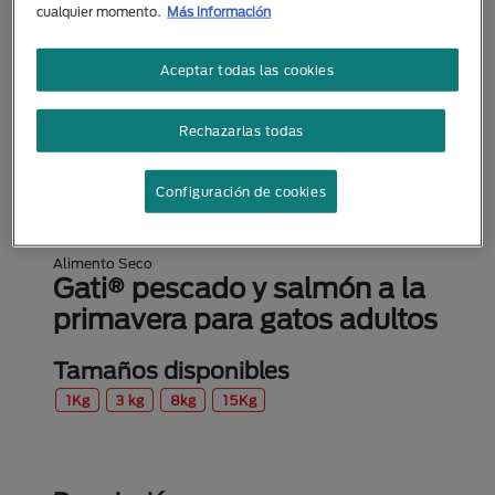
cualquier momento.
Más información
Aceptar todas las cookies
Rechazarlas todas
Configuración de cookies
Alimento Seco
Gati® pescado y salmón a la
primavera para gatos adultos
Tamaños disponibles
1Kg
3 kg
8kg
15Kg