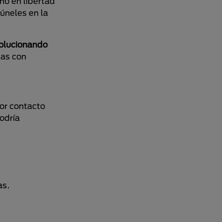
mo en libertad
úneles en la
volucionando
nas con
por contacto
odría
as.