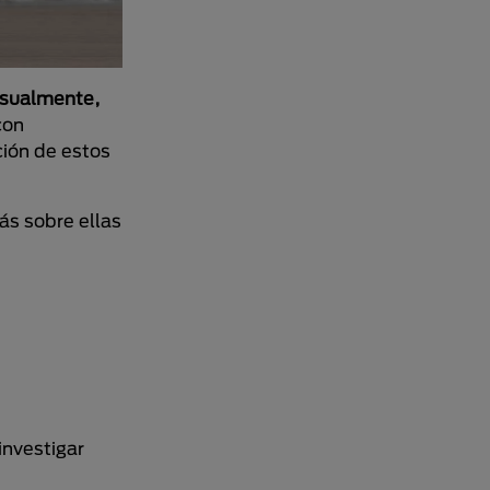
sualmente,
con
ción de estos
ás sobre ellas
 investigar