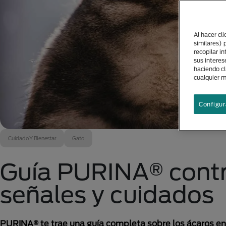
Al hacer cl
similares) 
recopilar i
sus interes
haciendo cl
cualquier 
Configur
Cuidado Y Bienestar
Gato
Guía PURINA® contra
señales y cuidados
PURINA® te trae una guía completa sobre los ácaros en 