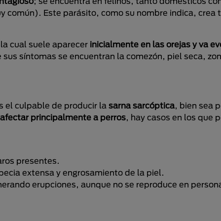
ntagioso
; se encuentra en felinos, tanto domésticos co
y común). Este parásito, como su nombre indica, crea t
 la cual suele aparecer
inicialmente en las orejas y va e
e sus síntomas se encuentran la comezón, piel seca, zo
s el culpable de producir la
sarna sarcóptica
, bien sea 
 afectar principalmente a perros
, hay casos en los que p
aros presentes.
pecia extensa y engrosamiento de la piel.
erando erupciones, aunque no se reproduce en person