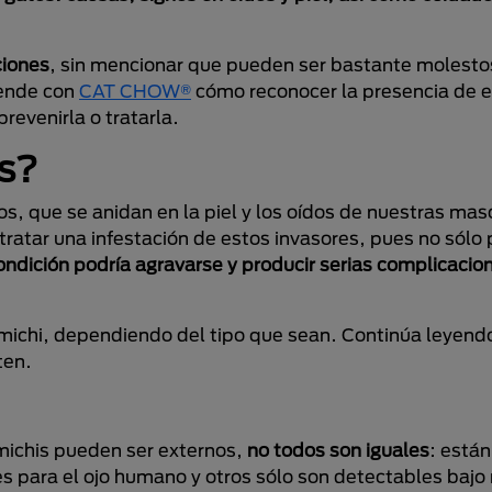
ciones
, sin mencionar que pueden ser bastante molesto
rende con
CAT CHOW®
cómo reconocer la presencia de 
evenirla o tratarla.
os?
os, que se anidan en la piel y los oídos de nuestras mas
ratar una infestación de estos invasores, pues no sólo 
ondición podría agravarse y producir serias complicacio
 michi, dependiendo del tipo que sean. Continúa leyend
ten.
 michis pueden ser externos,
no todos son iguales
: están
les para el ojo humano y otros sólo son detectables bajo