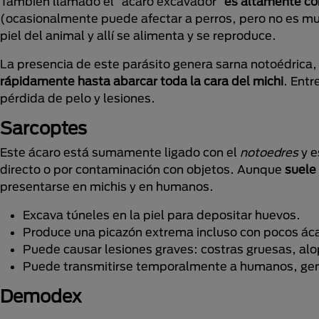
También llamado el “ácaro excavador”
es altamente co
(ocasionalmente puede afectar a perros, pero no es mu
piel del animal y allí se alimenta y se reproduce.
La presencia de este parásito genera sarna notoédrica,
rápidamente hasta abarcar toda la cara del michi
. Entr
pérdida de pelo y lesiones.
Sarcoptes
Este ácaro está sumamente ligado con el
notoedres
y e
directo o por contaminación con objetos. Aunque
suele
presentarse en michis y en humanos.
Excava túneles en la piel para depositar huevos.
Produce una picazón extrema incluso con pocos ác
Puede causar lesiones graves: costras gruesas, alo
Puede transmitirse temporalmente a humanos, gen
Demodex