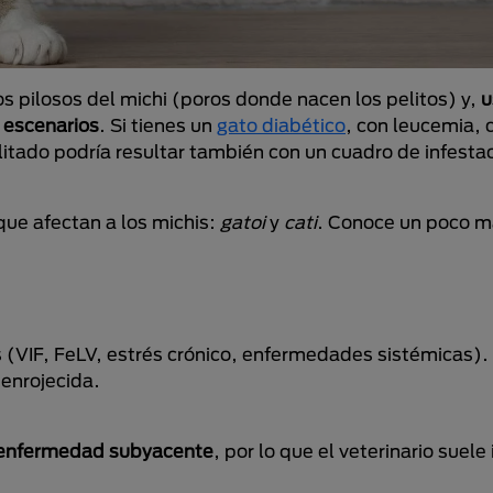
s pilosos del michi (poros donde nacen los pelitos) y,
u
 escenarios
. Si tienes un
gato diabético
, con leucemia, 
litado podría resultar también con un cuadro de infesta
ue afectan a los michis:
gatoi
y
cati
. Conoce un poco m
 (VIF, FeLV, estrés crónico, enfermedades sistémicas).
 enrojecida.
 enfermedad subyacente
, por lo que el veterinario suele