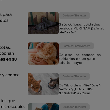
s para
Cuidado Y Bienestar
estos
Gato curioso: cuidados
básicos PURINA® para su
bienestar
Cambios En Mi Mascota
cotas,
podrían
Gato senior: conoce los
nes en su
cuidados de un gato
adulto mayor
o y conoce
Cuidado Y Bienestar
Cambio de alimento en
perros y gatos: una
transición exitosa
 los que
 microscopio.
Cuidado Y Bienestar