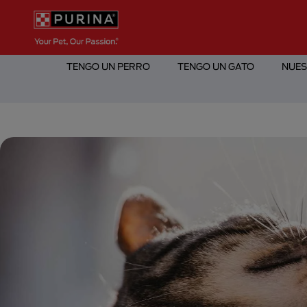
Pasar al contenido principal
Menú Secundario Purina
Menú Principal Purina
TENGO UN PERRO
TENGO UN GATO
NUES