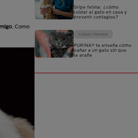
Gripe felina: ¿cómo
cuidar al gato en casa y
prevenir contagios?
amigo
. Como
Cuidado Y Bienestar
PURINA® te enseña cómo
bañar a un gato sin que
te arañe