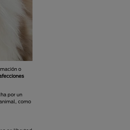
amación o
afecciones
cha por un
l animal, como