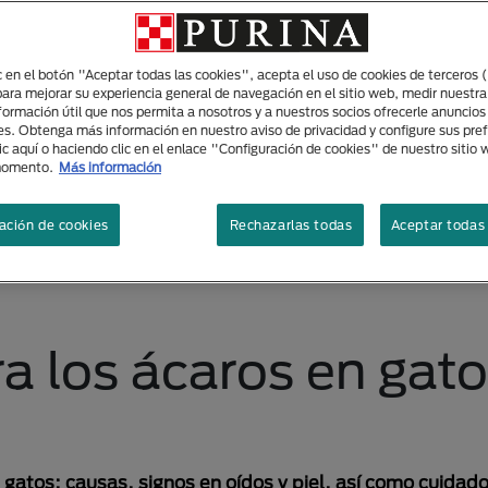
ic en el botón "Aceptar todas las cookies", acepta el uso de cookies de terceros 
para mejorar su experiencia general de navegación en el sitio web, medir nuestra
nformación útil que nos permita a nosotros y a nuestros socios ofrecerle anuncio
es. Obtenga más información en nuestro aviso de privacidad y configure sus pre
ic aquí o haciendo clic en el enlace "Configuración de cookies" de nuestro sitio
momento.
Más información
ación de cookies
Rechazarlas todas
Aceptar todas 
 los ácaros en gato
gatos: causas, signos en oídos y piel, así como cuidad