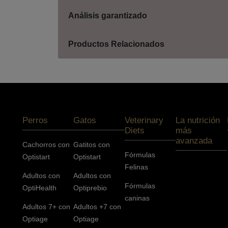
Análisis garantizado
Productos Relacionados
Menú footer Pro Plan
Perros
Gatos
Veterinary
La nutrición
Diets
más
avanzada
Cachorros con
Gatitos con
Fórmulas
Optistart
Optistart
Felinas
Adultos con
Adultos con
Fórmulas
OptiHealth
Optiprebio
caninas
Adultos 7+ con
Adultos +7 con
Optiage
Optiage