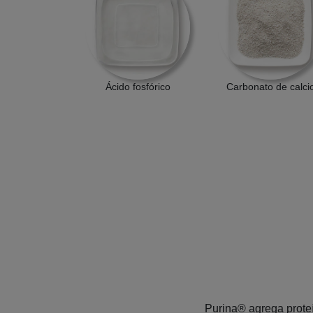
Ácido fosfórico
Carbonato de calci
Purina® agrega proteí