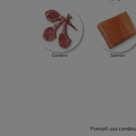
Cordero
Salmón
Purina® usa combinac