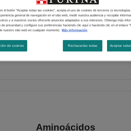
 en el botón "Aceptar todas las cookies", acepta el uso de cookies de terceros (o tecnologías
periencia general de navegación en el sitio web, medir nuestra audiencia y recopilar informac
sotros y a nuestros socios ofrecerle anuncios adaptados a sus intereses. Obtenga más info
 de privacidad y configure sus preferencias haciendo clic aquí o haciendo clic en el enlace 
da ingrediente con el que ha
de nuestro sitio web en cualquier momento.
Más información
 seleccionado para darle a la
ción de cookies
Rechazarlas todas
Aceptar toda
utrición completa y balancea
Aminoácidos