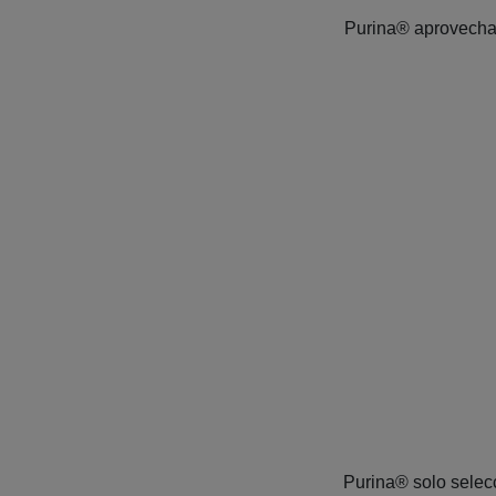
Purina® aprovecha 
Purina® solo selecc