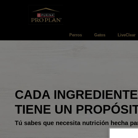
Pasar al contenido principal
Menú Secundario Pro Plan
Menú Principal Pro Plan
Perros
Gatos
LiveClear
CADA INGREDIENTE
TIENE UN PROPÓSI
Tú sabes que necesita nutrición hecha par