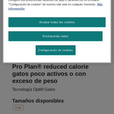
"Configuración de cookies" de nuestro sitio web en cualquier momento.
Más
información
Aceptar todas las cookies
Rechazarlas todas
Configuración de cookies
Alimento Seco
Pro Plan® reduced calorie
gatos poco activos o con
exceso de peso
Tecnología Optifit Gatos
Tamaños disponibles
3 kg