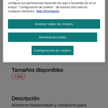
configure sus preferencias haciendo clic aquí o haciendo clic en el
enlace "Configuración de cookies" de nuestro sitio web en
cualquier momento.
Más información
Aceptar todas las cookies
Rechazarlas todas
Alimento Seco
Pro Plan UR: Alimento
Configuración de cookies
Urinary Perros
Tamaños disponibles
7.5Kg
Descripción
Alimento balanceado y completo para