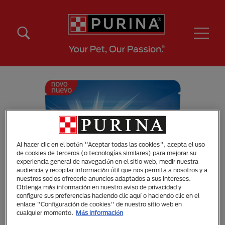
Pasar al contenido principal
Menú Secundario Purina
Menú Principal Purina
Al hacer clic en el botón "Aceptar todas las cookies", acepta el uso
de cookies de terceros (o tecnologías similares) para mejorar su
experiencia general de navegación en el sitio web, medir nuestra
audiencia y recopilar información útil que nos permita a nosotros y a
nuestros socios ofrecerle anuncios adaptados a sus intereses.
Obtenga más información en nuestro aviso de privacidad y
configure sus preferencias haciendo clic aquí o haciendo clic en el
enlace "Configuración de cookies" de nuestro sitio web en
cualquier momento.
Más información