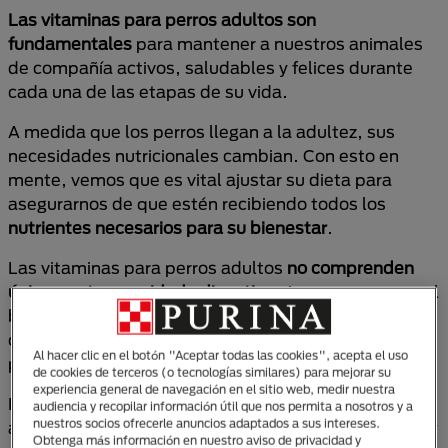
Las vitaminas para perros adultos son
fundamentales
para mantener a nuestros animales
de compañía activos, saludables y felices durante
cada una de las etapas de su vida.
A medida que los perros llegan a la adultez, sus
necesidades nutricionales cambian. Con esto en
mente, vemos que es vital ajustar su dieta para
asegurarnos de que estén recibiendo todos los
nutrientes necesarios para su bienestar
.
Las vitaminas para perros adultos
no comprenden
únicamente su cuidado digestivo
. A su vez, apoyan el
bienestar integral de todos sus órganos y sistemas
como el inmune, proporcionando salud a la piel, el
Al hacer clic en el botón "Aceptar todas las cookies", acepta el uso
pelo y los huesos.
de cookies de terceros (o tecnologías similares) para mejorar su
experiencia general de navegación en el sitio web, medir nuestra
Desde PURINA®, vamos a enseñarte un poco más
audiencia y recopilar información útil que nos permita a nosotros y a
nuestros socios ofrecerle anuncios adaptados a sus intereses.
acerca de las vitaminas para perros, su importancia y
Obtenga más información en nuestro aviso de privacidad y