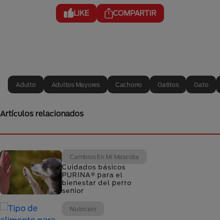
LIKE
COMPARTIR
Adulto
Adultos Mayores
Cachorro
Gatitos
Gato
Artículos relacionados
Cambios En Mi Mascota
Cuidados básicos
PURINA® para el
bienestar del perro
senior
Nutrición