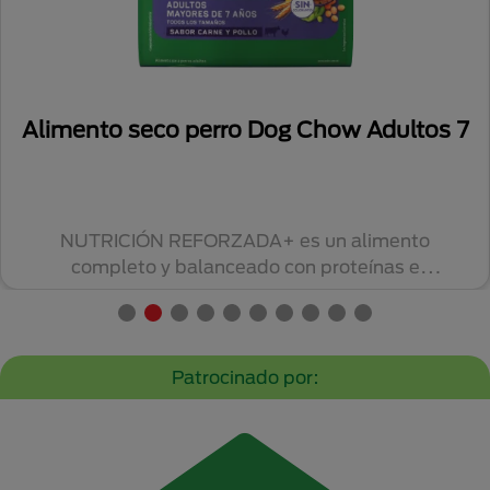
 Adultos 7
Dog Chow® Cachorros Tod
Tamaños con Pollo
limento
Alimento húmedo completo y balan
eínas e
perros cachorros de todos los ta
CHOW® con po...
Patrocinado por: