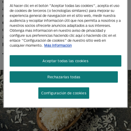
desarrollado enzimas para digerir otros ingredientes
Al hacer clic en el botón "Aceptar todas las cookies", acepta el uso
además de la carne, entre ellos el almidón del arroz,
de cookies de terceros (o tecnologías similares) para mejorar su
el cual actúa como una
fuente de energía mediante
experiencia general de navegación en el sitio web, medir nuestra
audiencia y recopilar información útil que nos permita a nosotros y a
carbohidratos digestibles
, no obstante, se debe
nuestros socios ofrecerle anuncios adaptados a sus intereses.
controlar su ingesta. Algunos expertos advierten que
Obtenga más información en nuestro aviso de privacidad y
configure sus preferencias haciendo clic aquí o haciendo clic en el
abusar de este grano (sobre todo el blanco) puede
enlace "Configuración de cookies" de nuestro sitio web en
provocar picos glucémicos.
cualquier momento.
Más información
Tipos de arroz
Aceptar todas las cookies
Rechazarlas todas
Configuración de cookies