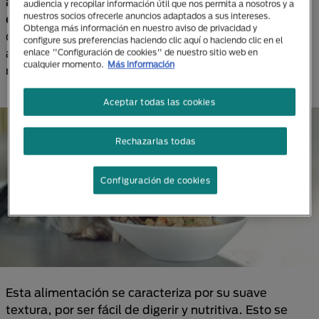
alimenticio especial, diferente de la nutrición
audiencia y recopilar información útil que nos permita a nosotros y a
nuestros socios ofrecerle anuncios adaptados a sus intereses.
estándar
. Diseñado específicamente para facilitar la
Obtenga más información en nuestro aviso de privacidad y
digestión y promover la recuperación de diversas
configure sus preferencias haciendo clic aquí o haciendo clic en el
afecciones gastrointestinales y otras condiciones
enlace "Configuración de cookies" de nuestro sitio web en
cualquier momento.
Más información
médicas.
Aceptar todas las cookies
Rechazarlas todas
Configuración de cookies
Esta alimentación se caracteriza por su suave
textura, por ser fácil de digerir y nutritiva. Esto se