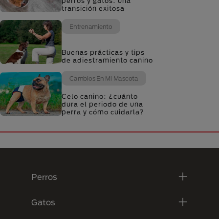
perros y gatos: una
transición exitosa
Entrenamiento
Buenas prácticas y tips
de adiestramiento canino
Cambios En Mi Mascota
Celo canino: ¿cuánto
dura el periodo de una
perra y cómo cuidarla?
Menú Footer Purina
Perros
Gatos