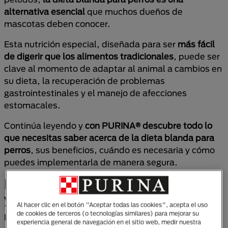
alternativa esencial
que muchos dueños de
mascotas deben conocer.
Esta nutrición especial, diseñada para ser
más fácil
de digerir que los alimentos tradicionales
, puede ser
clave al momento de adaptar al animal a cambios en
su dieta, la recuperación de problemas
gastrointestinales y el manejo de afecciones
estomacales.
Continúa leyendo y
con PURINA® descubre
todo lo
que necesitas saber acerca de la dieta blanda para
perros
, sus beneficios, cuándo es necesaria y cómo
puedes implementarla de manera segura.
Dieta blanda para perros: ¿Qué es
y para qué sirve?
Al hacer clic en el botón "Aceptar todas las cookies", acepta el uso
de cookies de terceros (o tecnologías similares) para mejorar su
La dieta blanda para perros es un
régimen
experiencia general de navegación en el sitio web, medir nuestra