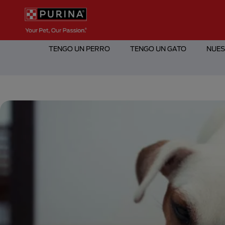
Pasar al contenido principal
Menú Secundario Purina
Menú Principal Purina
TENGO UN PERRO
TENGO UN GATO
NUES