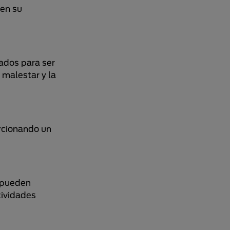
 en su
ñados para ser
malestar y la
rcionando un
s pueden
tividades