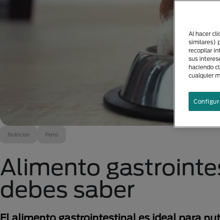
Al hacer cl
similares) 
recopilar i
sus interes
haciendo cl
cualquier 
Configur
Nutrición
Perro
Alimento gastrointes
debes saber
El alimento gastrointestinal es ideal para nutr