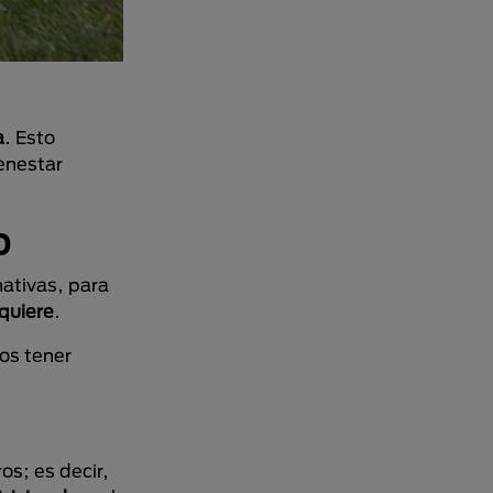
a
. Esto
enestar
o
nativas, para
quiere
.
os tener
os; es decir,