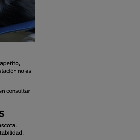
 apetito,
elación no es
en consultar
s
ascota.
atabilidad
.