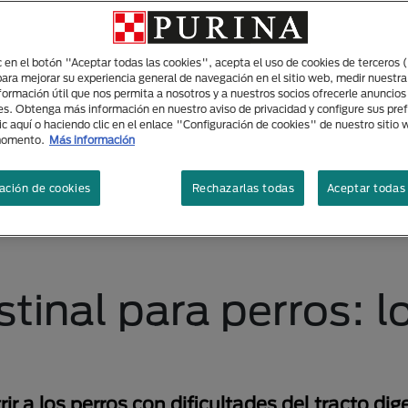
ic en el botón "Aceptar todas las cookies", acepta el uso de cookies de terceros 
para mejorar su experiencia general de navegación en el sitio web, medir nuestra
nformación útil que nos permita a nosotros y a nuestros socios ofrecerle anuncio
es. Obtenga más información en nuestro aviso de privacidad y configure sus pre
ic aquí o haciendo clic en el enlace "Configuración de cookies" de nuestro sitio
momento.
Más información
ación de cookies
Rechazarlas todas
Aceptar todas 
tinal para perros: l
ir a los perros con dificultades del tracto dig