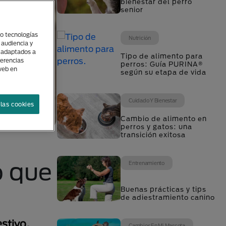
bienestar del perro
senior
(o tecnologías
Nutrición
 audiencia y
s adaptados a
Tipo de alimento para
ferencias
perros: Guía PURINA®
 web en
según su etapa de vida
Cuidado Y Bienestar
las cookies
Cambio de alimento en
perros y gatos: una
transición exitosa
o que
Entrenamiento
Buenas prácticas y tips
de adiestramiento canino
estivo.
Cambios En Mi Mascota