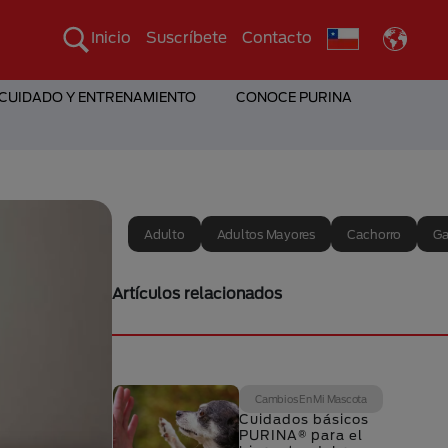
Inicio
Suscríbete
Contacto
 CUIDADO Y ENTRENAMIENTO
CONOCE PURINA
Adulto
Adultos Mayores
Cachorro
Ga
Artículos relacionados
Cambios En Mi Mascota
Cuidados básicos
PURINA® para el