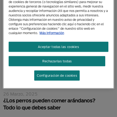
de cookies de terceros (o tecnologías similares) para mejorar su
28 Octubre, 2022
experiencia general de navegación en el sitio web, medir nuestra
¿Qué hago si mi gato no quiere comer?
audiencia y recopilar información útil que nos permita a nosotros y a
nuestros socios ofrecerle anuncios adaptados a sus intereses.
Obtenga más información en nuestro aviso de privacidad y
configure sus preferencias haciendo clic aquí o haciendo clic en el
enlace "Configuración de cookies" de nuestro sitio web en
cualquier momento.
Más información
Aceptar todas las cookies
Rechazarlas todas
Configuración de cookies
26 Marzo, 2025
¿Los perros pueden comer arándanos?
Todo lo que debes saber