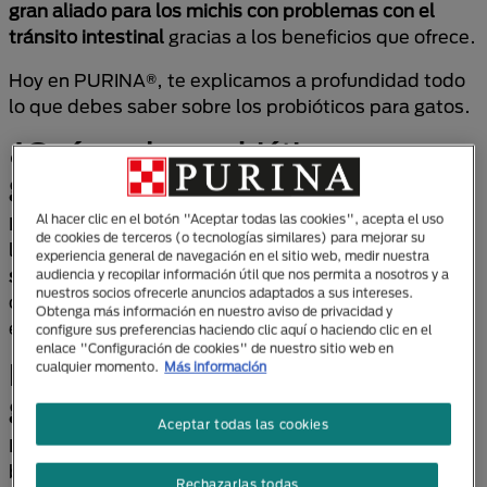
gran aliado para los michis con problemas con el
tránsito intestinal
gracias a los beneficios que ofrece.
Hoy en PURINA®, te explicamos a profundidad todo
lo que debes saber sobre los probióticos para gatos.
¿Qué son los probióticos para
gatos?
Al hacer clic en el botón "Aceptar todas las cookies", acepta el uso
Los probióticos son
microorganismos vivos
que, en
de cookies de terceros (o tecnologías similares) para mejorar su
las cantidades adecuadas,
ofrecen beneficios a la
experiencia general de navegación en el sitio web, medir nuestra
salud de los intestinos
. También son muy conocidos
audiencia y recopilar información útil que nos permita a nosotros y a
nuestros socios ofrecerle anuncios adaptados a sus intereses.
como bacterias buenas porque contribuyen con el
Obtenga más información en nuestro aviso de privacidad y
equilibrio de la microbiota intestinal.
configure sus preferencias haciendo clic aquí o haciendo clic en el
enlace "Configuración de cookies" de nuestro sitio web en
Beneficios de los probióticos para
cualquier momento.
Más información
gatos
Aceptar todas las cookies
Los probióticos para gatos ofrecen muchos
beneficios para el sistema digestivo e inmunológico.
Rechazarlas todas