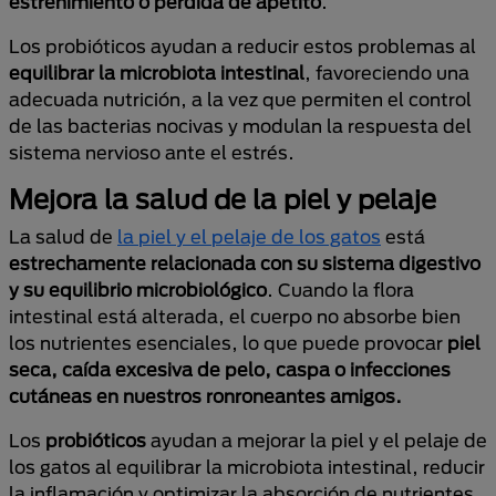
estreñimiento o pérdida de apetito
.
Los probióticos ayudan a reducir estos problemas al
equilibrar la microbiota intestinal
, favoreciendo una
adecuada nutrición, a la vez que permiten el control
de las bacterias nocivas y modulan la respuesta del
sistema nervioso ante el estrés.
Mejora la salud de la piel y pelaje
La salud de
la piel y el pelaje de los gatos
está
estrechamente relacionada con su sistema digestivo
y su equilibrio microbiológico
. Cuando la flora
intestinal está alterada, el cuerpo no absorbe bien
los nutrientes esenciales, lo que puede provocar
piel
seca, caída excesiva de pelo, caspa o infecciones
cutáneas en nuestros ronroneantes amigos.
Los
probióticos
ayudan a mejorar la piel y el pelaje de
los gatos al equilibrar la microbiota intestinal, reducir
la inflamación y optimizar la absorción de nutrientes