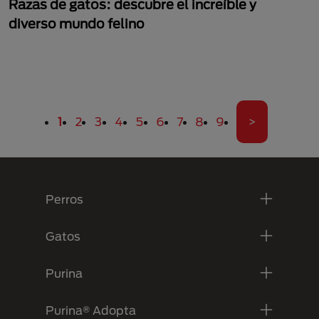
Razas de gatos: descubre el increíble y
diverso mundo felino
Paginación
Página actual
Página
Página
Página
Página
Página
Página
Página
Página
Última pági
1
2
3
4
5
6
7
8
9
>
Menú Footer Purina
Perros
Gatos
Purina
Purina® Adopta