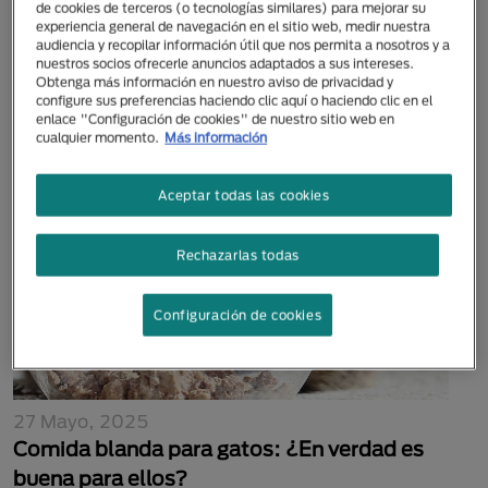
de cookies de terceros (o tecnologías similares) para mejorar su
26 Mayo, 2025
experiencia general de navegación en el sitio web, medir nuestra
Disfunción cognitiva en perros: síntomas y
audiencia y recopilar información útil que nos permita a nosotros y a
nuestros socios ofrecerle anuncios adaptados a sus intereses.
cómo controlarla
Obtenga más información en nuestro aviso de privacidad y
configure sus preferencias haciendo clic aquí o haciendo clic en el
enlace "Configuración de cookies" de nuestro sitio web en
cualquier momento.
Más información
Aceptar todas las cookies
Rechazarlas todas
Configuración de cookies
27 Mayo, 2025
Comida blanda para gatos: ¿En verdad es
buena para ellos?