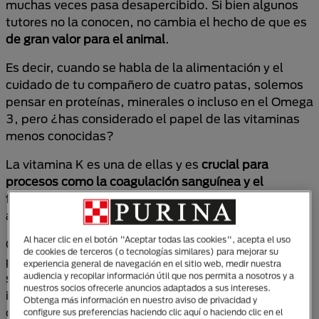
muchas veces pasa desapercibido. Si bien algunos
tutores no la conocen, no cambia el hecho de que es
de gran valor para el animal
.
Es decir, cuando se habla de la alimentación y el
cuidado de tu compañero de cuatro patas, solemos
pensar en proteínas, minerales o incluso en el Omega
3, pero ¿has considerado el papel de las vitaminas
menos conocidas?
La vitamina K es una de ellas y es
crucial para
procesos como la coagulación sanguínea y el
fortalecimiento de los huesos
, pero ¿cómo se
asegura un perro de obtenerla?
Al hacer clic en el botón "Aceptar todas las cookies", acepta el uso
Con esto en mente, has llegado al lugar correcto
de cookies de terceros (o tecnologías similares) para mejorar su
porque acá te contaremos todo lo que necesitas
experiencia general de navegación en el sitio web, medir nuestra
audiencia y recopilar información útil que nos permita a nosotros y a
saber sobre la vitamina K para perros: su
nuestros socios ofrecerle anuncios adaptados a sus intereses.
importancia, cómo la obtienen de manera natural y
Obtenga más información en nuestro aviso de privacidad y
cuándo es necesaria su suplementación. Así podrás
configure sus preferencias haciendo clic aquí o haciendo clic en el