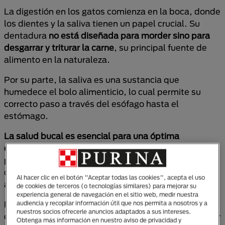
La digestión en los gatos comienza en la boca, donde
los dientes y la saliva tienen un papel crucial. Su
dentadura
no está
diseñada para morder sino para
desgarrar y triturar la carne
, su principal fuente de
alimento en la naturaleza.
Por su parte, la saliva es una sustancia que
humedece el bolo alimenticio, lo cual permite su
correcto paso a través del esófago hasta el
estómago.
La salud bucal es esencial para una óptima
digestión
. Una afección dental, como la enfermedad
periodontal, puede dificultar la masticación y causar
dolor, lo que podría llevar a una ingesta indebida de
Al hacer clic en el botón "Aceptar todas las cookies", acepta el uso
alimentos y a problemas digestivos.
de cookies de terceros (o tecnologías similares) para mejorar su
experiencia general de navegación en el sitio web, medir nuestra
Por tanto, para mantener la boca del gato en buen
audiencia y recopilar información útil que nos permita a nosotros y a
nuestros socios ofrecerle anuncios adaptados a sus intereses.
estado, debes realizar
limpiezas dentales regulares
y
Obtenga más información en nuestro aviso de privacidad y