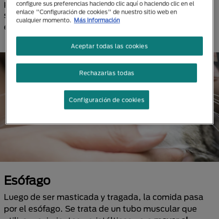
proporcionar alimentos adecuados que promuevan
configure sus preferencias haciendo clic aquí o haciendo clic en el
enlace "Configuración de cookies" de nuestro sitio web en
su bienestar, como croquetas diseñadas
cualquier momento.
Más información
específicamente para limpiar los dientes.
Aceptar todas las cookies
Rechazarlas todas
Configuración de cookies
Esófago
Luego de ser masticada y tragada, la comida pasa
por el esófago. Se trata de un tubo muscular que