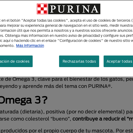
ic en el botón "Aceptar todas las cookies", acepta el uso de cookies de terceros 
para mejorar su experiencia general de navegación en el sitio web, medir nuestra
ancia que tiene el 
nformación útil que nos permita a nosotros y a nuestros socios ofrecerle anuncio
es. Obtenga más información en nuestro aviso de privacidad y configure sus pre
ic aquí o haciendo clic en el enlace "Configuración de cookies" de nuestro sitio
momento.
Más información
icas de su organismo, el Omega 3 es clave p
ación de cookies
Rechazarlas todas
Aceptar todas 
tu mascota.
 de Omega 3, clave para el bienestar de los gatos, pe
a leyendo y aprende más del tema con PURINA®.
s Omega 3?
turada (dietaria), positiva (por no decir elemental) pa
rarse como colesterol “bueno”,
contribuye a reducir el “
producidos por el propio cuerpo de tu mascota. Por est