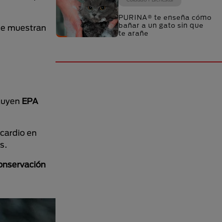
PURINA® te enseña cómo
bañar a un gato sin que
ue muestran
te arañe
cluyen
EPA
ocardio en
s.
conservación