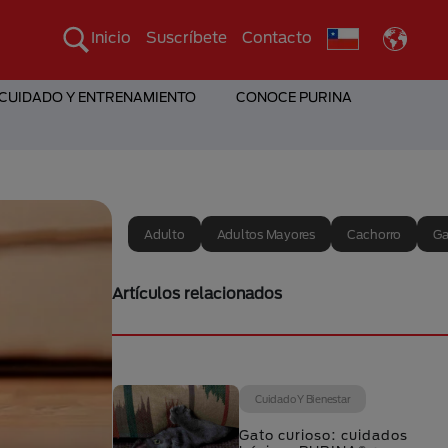
Inicio
Suscríbete
Contacto
 CUIDADO Y ENTRENAMIENTO
CONOCE PURINA
Adulto
Adultos Mayores
Cachorro
Ga
Artículos relacionados
Cuidado Y Bienestar
Gato curioso: cuidados