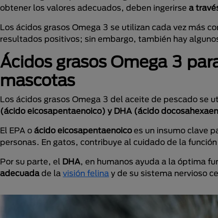
obtener los valores adecuados, deben ingerirse
a travé
Los ácidos grasos Omega 3 se utilizan cada vez más 
resultados positivos; sin embargo, también hay alguno
Ácidos grasos Omega 3 para 
mascotas
Los ácidos grasos Omega 3 del aceite de pescado se uti
(ácido eicosapentaenoico) y DHA (ácido docosahexaen
El EPA o
ácido eicosapentaenoico
es un insumo clave pa
personas. En gatos, contribuye al cuidado de la función 
Por su parte, el
DHA
, en humanos ayuda a la óptima fun
adecuada
de la
visión felina
y de su sistema nervioso ce