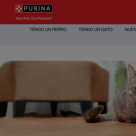
Pasar al contenido principal
Menú Secundario Purina
Menú Principal Purina
TENGO UN PERRO
TENGO UN GATO
NUES