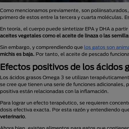
Como mencionamos previamente, son poliinsaturados, l
primero de estos entre la tercera y cuarta moléculas. E
En teoría, el cuerpo puede sintetizar EPA y DHA a parti
aceites vegetales como el aceite de linaza o las semilla
Sin embargo, y comprendiendo que
los gatos son anim
michis es baja.
Por tanto, el aceite de pescado funcio
Efectos positivos de los ácidos
Los ácidos grasos Omega 3 se utilizan terapéuticamente
se cree que tienen una serie de funciones adicionales
positiva están relacionadas con la inflamación.
Para lograr un efecto terapéutico, se requieren concen
dosis efectiva exacta. Por esta razón y entendiendo qu
veterinario
.
Ahora bien, existen alimentos para gatos que contienen