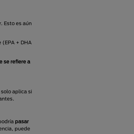
. Esto es aún
se (EPA + DHA
se refiere a
solo aplica si
antes.
podría
pasar
uencia, puede