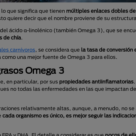
o que significa que tienen
múltiples enlaces dobles de
sto quiere decir que el nombre proviene de su estructur
r del ácido α-linolénico (también Omega 3), que se encu
s de chía
.
ales carnívoros
, se considera que
la tasa de conversión 
na como una mejor fuente de Omega 3 para ellos.
 grasos Omega 3
, en particular, por sus
propiedades antiinflamatorias
, pues no todas las enfermedades en las que impactan 
traciones relativamente altas, aunque, a menudo, no se 
e
cada organismo es único, es mejor seguir las indicacio
 EPA y DHA. El detalle a considerar es que
pocos de ell