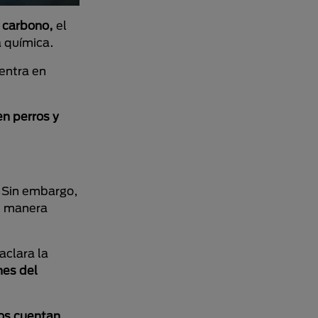
 carbono,
el
a química.
entra en
en perros y
. Sin embargo,
de manera
aclara la
nes del
os cuentan