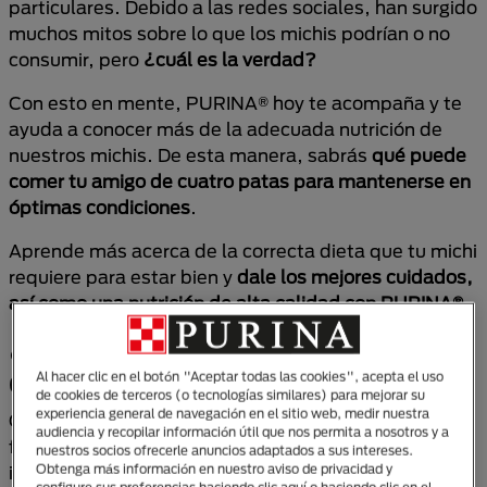
particulares. Debido a las redes sociales, han surgido
muchos mitos sobre lo que los michis podrían o no
consumir, pero
¿cuál es la verdad?
Con esto en mente, PURINA® hoy te acompaña y te
ayuda a conocer más de la adecuada nutrición de
nuestros michis. De esta manera, sabrás
qué puede
comer tu amigo de cuatro patas para mantenerse en
óptimas condiciones
.
Aprende más acerca de la correcta dieta que tu michi
requiere para estar bien y
dale los mejores cuidados,
así como una nutrición de alta calidad con PURINA®.
¿Qué comen los gatos? ¿El arroz
es una opción?
Al hacer clic en el botón "Aceptar todas las cookies", acepta el uso
de cookies de terceros (o tecnologías similares) para mejorar su
experiencia general de navegación en el sitio web, medir nuestra
Como tutores responsables de mascotas, es
audiencia y recopilar información útil que nos permita a nosotros y a
fundamental entender cómo ciertos ingredientes
nuestros socios ofrecerle anuncios adaptados a sus intereses.
Obtenga más información en nuestro aviso de privacidad y
impactan la integridad de nuestros amigos felinos.