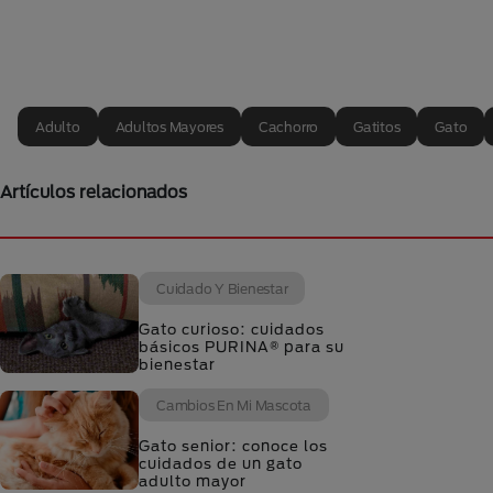
Adulto
Adultos Mayores
Cachorro
Gatitos
Gato
Artículos relacionados
Cuidado Y Bienestar
Gato curioso: cuidados
básicos PURINA® para su
bienestar
Cambios En Mi Mascota
Gato senior: conoce los
cuidados de un gato
adulto mayor