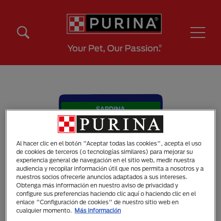
Pasar al contenido principal
Menú Secundario Purina
Menú Principal Purina
Al hacer clic en el botón "Aceptar todas las cookies", acepta el uso
de cookies de terceros (o tecnologías similares) para mejorar su
experiencia general de navegación en el sitio web, medir nuestra
audiencia y recopilar información útil que nos permita a nosotros y a
nuestros socios ofrecerle anuncios adaptados a sus intereses.
Obtenga más información en nuestro aviso de privacidad y
configure sus preferencias haciendo clic aquí o haciendo clic en el
enlace "Configuración de cookies" de nuestro sitio web en
cualquier momento.
Más información