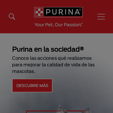
Pasar al contenido principal
Menú Secundario Purina
Menú Principal Purina
Purina en la sociedad®
Conoce las acciones qué realizamos
para mejorar la calidad de vida de las
mascotas.
DESCUBRE MÁS