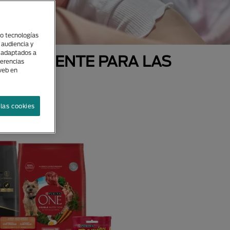
(o tecnologías
 audiencia y
s adaptados a
ECIALMENTE PARA LAS
ferencias
 web en
AS
las cookies