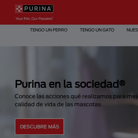
Pasar al contenido principal
Menú Secundario Purina
Menú Principal Purina
TENGO UN PERRO
TENGO UN GATO
NUES
Purina en la sociedad®
Conoce las acciones qué realizamos para mejo
calidad de vida de las mascotas.
DESCUBRE MÁS