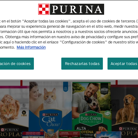
ic en el botón "Aceptar todas las cookies", acepta el uso de cookies de terceros 
para mejorar su experiencia general de navegación en el sitio web, medir nuestra
nformación útil que nos permita a nosotros y a nuestros socios ofrecerle anuncio
RAS MARCAS DISEÑADAS ESP
es. Obtenga más información en nuestro aviso de privacidad y configure sus pre
ic aquí o haciendo clic en el enlace "Configuración de cookies" de nuestro sitio
ECESIDADES DE TUS MASCOT
momento.
Más información
ación de cookies
Rechazarlas todas
Aceptar todas 