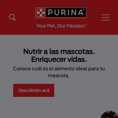
Pasar al contenido principal
Menú Secundario Purina
Menú Principal Purina
Nutrir a las mascotas.
Enriquecer vidas.
Conoce cuál es el alimento ideal para tu
mascota.
Descúbrelo acá