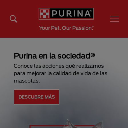
Pasar al contenido principal
Menú Secundario Purina
Menú Principal Purina
Purina en la sociedad®
Conoce las acciones qué realizamos
para mejorar la calidad de vida de las
mascotas.
DESCUBRE MÁS