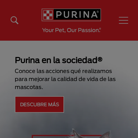
Pasar al contenido principal
Menú Secundario Purina
Menú Principal Purina
Purina en la sociedad®
Conoce las acciones qué realizamos
para mejorar la calidad de vida de las
mascotas.
DESCUBRE MÁS