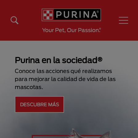
Pasar al contenido principal
Menú Secundario Purina
Menú Principal Purina
Purina en la sociedad®
Conoce las acciones qué realizamos
para mejorar la calidad de vida de las
mascotas.
DESCUBRE MÁS