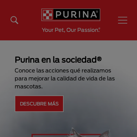
Pasar al contenido principal
Menú Secundario Purina
Menú Principal Purina
Purina en la sociedad®
Conoce las acciones qué realizamos
para mejorar la calidad de vida de las
mascotas.
DESCUBRE MÁS