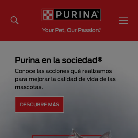
Pasar al contenido principal
Menú Secundario Purina
Menú Principal Purina
Purina en la sociedad®
Conoce las acciones qué realizamos
para mejorar la calidad de vida de las
mascotas.
DESCUBRE MÁS