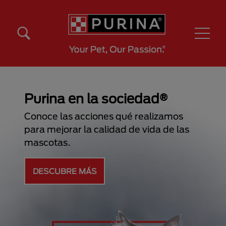
Pasar al contenido principal
Menú Secundario Purina
Menú Principal Purina
 sociedad®
es qué realizamos
lidad de vida de las
Saber más