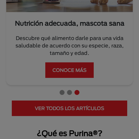
a sana
Entrena a tu perro o gato
na vida
Conoce los mejores tips de nuestros ex
e, raza,
para su correcto adiestramiento.
VER MÁS
VER TODOS LOS ARTÍCULOS
¿Qué es Purina®?