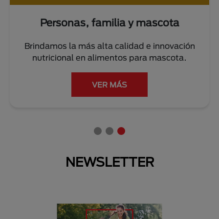
ia y mascota
Personas y el 
alidad e innovación
Trabajamos diariamente co
tos para mascota.
cuidar del planeta y redu
ambiental
ÁS
LEER MÁS
NEWSLETTER