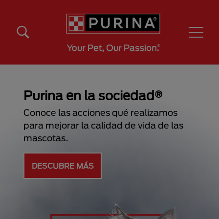
Pasar al contenido principal
Menú Secundario Purina
Menú Principal Purina
Purina en la sociedad®
Conoce las acciones qué realizamos
para mejorar la calidad de vida de las
mascotas.
DESCUBRE MÁS