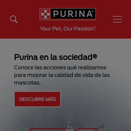
Pasar al contenido principal
Menú Secundario Purina
Menú Principal Purina
Purina en la sociedad®
Conoce las acciones qué realizamos
para mejorar la calidad de vida de las
mascotas.
DESCUBRE MÁS