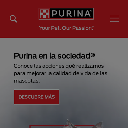
Pasar al contenido principal
Menú Secundario Purina
Menú Principal Purina
Purina en la sociedad®
Conoce las acciones qué realizamos
para mejorar la calidad de vida de las
mascotas.
DESCUBRE MÁS