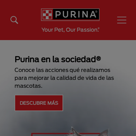
Pasar al contenido principal
Menú Secundario Purina
Menú Principal Purina
Purina en la sociedad®
Conoce las acciones qué realizamos
para mejorar la calidad de vida de las
mascotas.
DESCUBRE MÁS