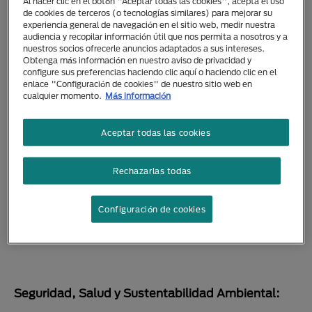
Al hacer clic en el botón "Aceptar todas las cookies", acepta el uso
Nestle Argentina S.A. Planta y Centro de
de cookies de terceros (o tecnologías similares) para mejorar su
experiencia general de navegación en el sitio web, medir nuestra
distribución Santo Tomé
, como empresa líder en
audiencia y recopilar información útil que nos permita a nosotros y a
alimentos, nutrición, salud y bienestar para
nuestros socios ofrecerle anuncios adaptados a sus intereses.
mascotas, en su trabajo continuo para satisfacer a
Obtenga más información en nuestro aviso de privacidad y
configure sus preferencias haciendo clic aquí o haciendo clic en el
sus consumidores, crear ventaja competitiva y
enlace "Configuración de cookies" de nuestro sitio web en
garantizar el cumplimiento con los requisitos
cualquier momento.
Más información
legales, tiene los siguientes compromisos y
responsabilidades:
Aceptar todas las cookies
Política de Calidad y Seguridad
Alimentaria:
Rechazarlas todas
Configuración de cookies
Seguridad, Salud y Sustentabilidad Ambiental: