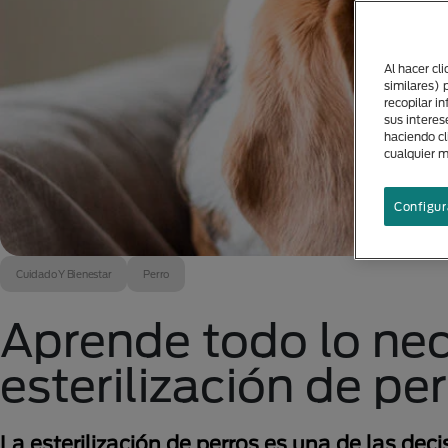
Al hacer cl
similares) 
recopilar i
sus interes
haciendo cl
cualquier 
Configur
Cuidado Y Bienestar
Perro
Aprende todo lo nec
esterilización de pe
La esterilización de perros es una de las de