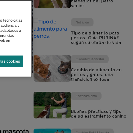
bienestar del perro
senior
(o tecnologías
Nutrición
 audiencia y
s adaptados a
Tipo de alimento para
ferencias
perros: Guía PURINA®
 web en
según su etapa de vida
Cuidado Y Bienestar
las cookies
Cambio de alimento en
perros y gatos: una
transición exitosa
Entrenamiento
Buenas prácticas y tips
de adiestramiento canino
tu mascota.
Cambios En Mi Mascota