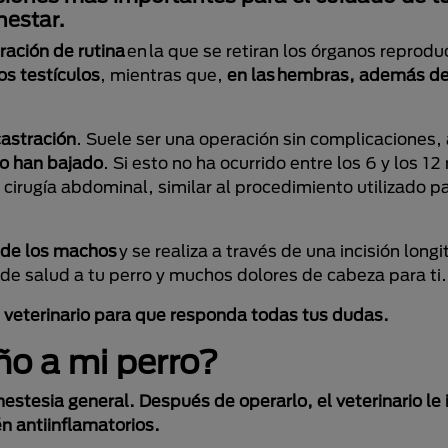
nestar.
ración de rutina
en la que se retiran los órganos reprodu
os testículos
, mientras que,
en las hembras, además de 
castración
. Suele ser una operación sin complicaciones
no han bajado
. Si esto no ha ocurrido entre los 6 y los 1
cirugía abdominal, similar al procedimiento utilizado pa
a de los machos
y se realiza a través de una incisión longi
e salud a tu perro y muchos dolores de cabeza para ti
tu veterinario para que responda todas tus dudas.
año a mi perro?
nestesia general. Después de operarlo, el veterinario le 
én antiinflamatorios.