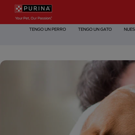
Pasar al contenido principal
Menú Secundario Purina
Menú Principal Purina
TENGO UN PERRO
TENGO UN GATO
NUES