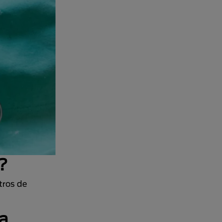
n?
tros de
la