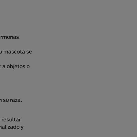
hormonas
tu mascota se
 a objetos o
 su raza.
 resultar
nalizado y