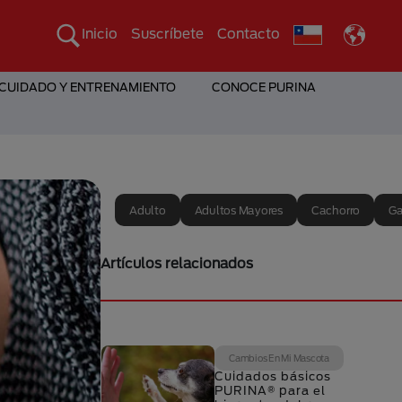
Inicio
Suscríbete
Contacto
 CUIDADO Y ENTRENAMIENTO
CONOCE PURINA
Adulto
Adultos Mayores
Cachorro
Ga
Artículos relacionados
Cambios En Mi Mascota
Cuidados básicos
PURINA® para el