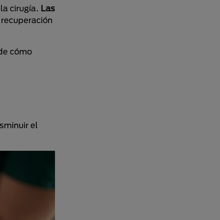
a cirugía.
Las
a recuperación
de cómo
sminuir el