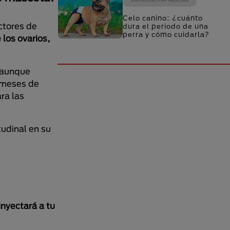
Celo canino: ¿cuánto
ctores de
dura el periodo de una
perra y cómo cuidarla?
los ovarios,
, aunque
2 meses de
ra las
tudinal en su
.
inyectará a tu