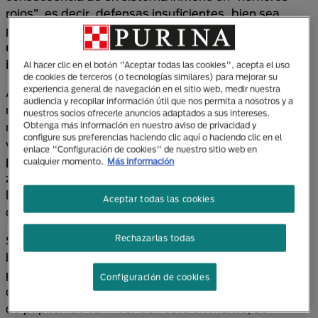
rojos”, es decir, defensas insuficientes, bien sea
porque el animal es
demasiado joven, muy mayor o
debido a que padece los efectos de
inmunosupresores
.
Al hacer clic en el botón "Aceptar todas las cookies", acepta el uso
de cookies de terceros (o tecnologías similares) para mejorar su
experiencia general de navegación en el sitio web, medir nuestra
Al momento de buscar verrugas en el cuerpo de
audiencia y recopilar información útil que nos permita a nosotros y a
nuestros perros, debemos tener claro que, si bien la
nuestros socios ofrecerle anuncios adaptados a sus intereses.
mayoría de las veces pueden detectarse a simple
Obtenga más información en nuestro aviso de privacidad y
configure sus preferencias haciendo clic aquí o haciendo clic en el
vista sobre su piel,
también es posible que estas
enlace "Configuración de cookies" de nuestro sitio web en
protuberancias sean imperceptibles
y aparezcan en
cualquier momento.
Más información
zonas impensadas, como al interior de la boca, entre
los dedos o en los párpados de nuestro animal de
Aceptar todas las cookies
compañía.
Rechazarlas todas
Sumado a lo anterior, debemos ser cuidadosos al
buscar y tratar verrugas en el organismo de los
perros, ya que, además de poder encontrarse en
Configuración de cookies
diferentes partes del cuerpo, existen múltiples tipos
de papilomas caninos. Con esto en mente,
su