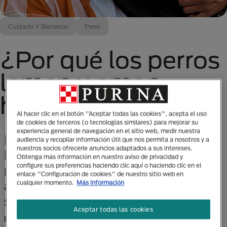
Cuidado Y Bienestar
Perro
¿Por qué los perros
lamen y aman
hacerlo?
Al hacer clic en el botón "Aceptar todas las cookies", acepta el uso
de cookies de terceros (o tecnologías similares) para mejorar su
experiencia general de navegación en el sitio web, medir nuestra
Hay muchas razones del por qué
audiencia y recopilar información útil que nos permita a nosotros y a
nuestros socios ofrecerle anuncios adaptados a sus intereses.
los perros lamen, podría ser para
Obtenga más información en nuestro aviso de privacidad y
configure sus preferencias haciendo clic aquí o haciendo clic en el
mostrarte afecto o llamar tu
enlace "Configuración de cookies" de nuestro sitio web en
atención, también puede ser un
cualquier momento.
Más información
signo de estrés y ansiedad.
Aceptar todas las cookies
Puede parecer simple, pero es un comportamiento