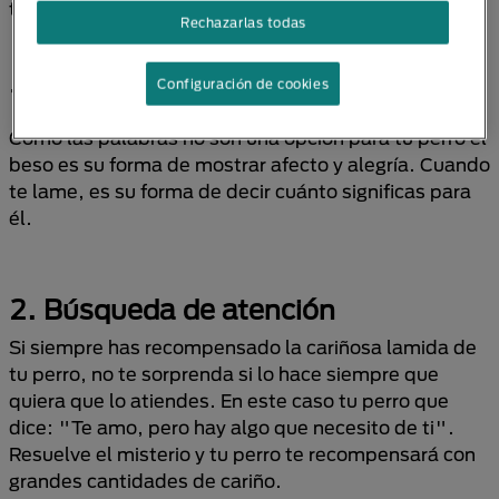
tan complejo con diversos significados diferentes.
Rechazarlas todas
Configuración de cookies
1. Muestra afecto
Como las palabras no son una opción para tu perro el
beso es su forma de mostrar afecto y alegría. Cuando
te lame, es su forma de decir cuánto significas para
él.
2. Búsqueda de atención
Si siempre has recompensado la cariñosa lamida de
tu perro, no te sorprenda si lo hace siempre que
quiera que lo atiendes. En este caso tu perro que
dice: "Te amo, pero hay algo que necesito de ti".
Resuelve el misterio y tu perro te recompensará con
grandes cantidades de cariño.