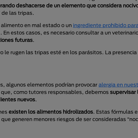
urando deshacerse de un elemento que considera nociv
de las tripas.
n alimento en mal estado o un
ingrediente prohibido par
En estos casos, es necesario consultar a un veterinario
iones futuras
.
 le rugen las tripas esté en los parásitos. La presencia
s, algunos elementos podrían provocar
alergia en nues
lo que, como tutores responsables, debemos
supervisar 
dientes nuevos
.
ones
existen los alimentos hidrolizados
. Estas fórmulas 
 que generen menores riesgos de ser consideradas “noci