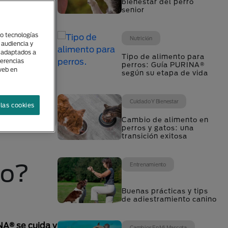
bienestar del perro
senior
(o tecnologías
Nutrición
 audiencia y
s adaptados a
Tipo de alimento para
ferencias
perros: Guía PURINA®
 web en
según su etapa de vida
Cuidado Y Bienestar
las cookies
Cambio de alimento en
perros y gatos: una
transición exitosa
ro?
Entrenamiento
Buenas prácticas y tips
de adiestramiento canino
NA® se cuida y
Cambios En Mi Mascota