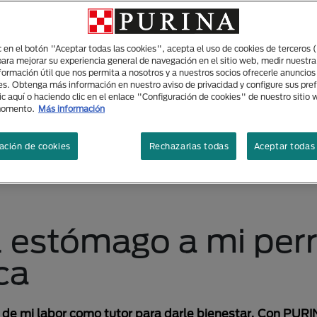
ic en el botón "Aceptar todas las cookies", acepta el uso de cookies de terceros 
para mejorar su experiencia general de navegación en el sitio web, medir nuestra
nformación útil que nos permita a nosotros y a nuestros socios ofrecerle anuncio
es. Obtenga más información en nuestro aviso de privacidad y configure sus pre
ic aquí o haciendo clic en el enlace "Configuración de cookies" de nuestro sitio
momento.
Más información
ación de cookies
Rechazarlas todas
Aceptar todas 
l estómago a mi per
ca
 de mi labor como tutor para darle bienestar. Con PURI