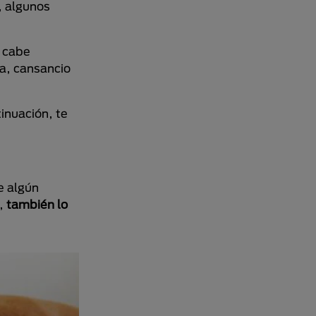
, algunos
, cabe
ia, cansancio
inuación, te
e algún
r,
también lo