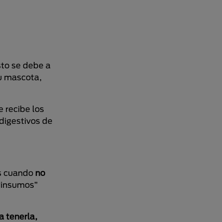
sto se debe a
tu mascota,
 recibe los
digestivos de
os cuando
no
“insumos”
a tenerla,