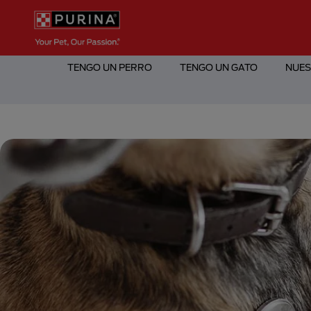
Pasar al contenido principal
Menú Secundario Purina
Menú Principal Purina
TENGO UN PERRO
TENGO UN GATO
NUES