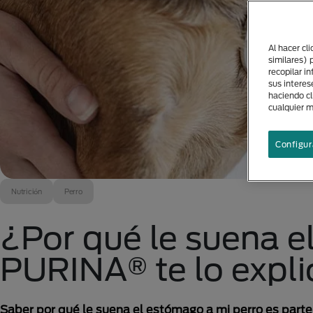
Al hacer cl
similares) 
recopilar i
sus interes
haciendo cl
cualquier 
Configur
Nutrición
Perro
¿Por qué le suena e
PURINA® te lo expli
Saber por qué le suena el estómago a mi perro es parte