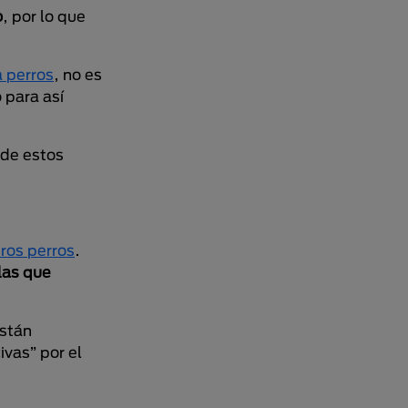
o
, por lo que
a perros
, no es
 para así
 de estos
tros perros
.
las que
están
vas” por el