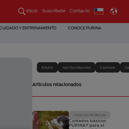
Inicio
Suscríbete
Contacto
 CUIDADO Y ENTRENAMIENTO
CONOCE PURINA
Adulto
Adultos Mayores
Cachorro
Ga
Artículos relacionados
Cambios En Mi Mascota
Cuidados básicos
PURINA® para el