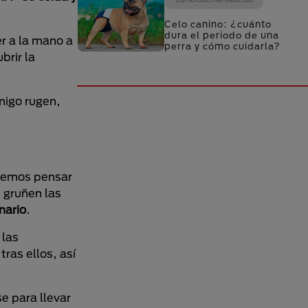
Celo canino: ¿cuánto
dura el periodo de una
r a la mano a
perra y cómo cuidarla?
brir la
migo rugen,
demos pensar
 gruñen las
nario
.
 las
ras ellos, así
e para llevar