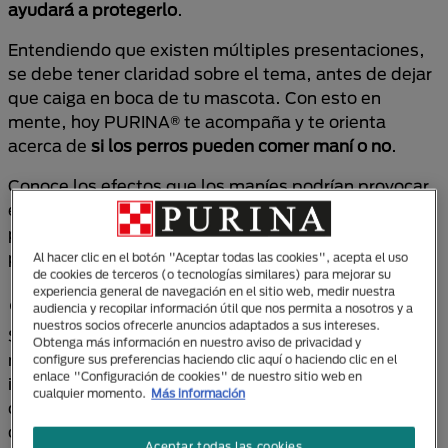
ayudará a protegerlo
.
Entendiendo que existen múltiples presentaciones,
se debe tener claridad sobre el tema, antes de dejar
que caiga en boca de tu mascota. Con esto en
mente, hoy PURINA® te acompaña y te orienta
acerca de
si los perros pueden comer maní o no
.
Conoce los efectos que los maníes podrían provocar
en sus organismos y otras consideraciones claves
para dar bienestar a tu mascota. El cuidado de tu
perro y su correcta alimentación
están en tus manos
.
Al hacer clic en el botón "Aceptar todas las cookies", acepta el uso
de cookies de terceros (o tecnologías similares) para mejorar su
experiencia general de navegación en el sitio web, medir nuestra
¿Los perros pueden comer maní?
audiencia y recopilar información útil que nos permita a nosotros y a
nuestros socios ofrecerle anuncios adaptados a sus intereses.
Sí, los perros pueden comer maní, pero con
Obtenga más información en nuestro aviso de privacidad y
moderación y con algunas consideraciones
configure sus preferencias haciendo clic aquí o haciendo clic en el
enlace "Configuración de cookies" de nuestro sitio web en
importantes que tener en cuenta. Una de ellas es
cualquier momento.
Más información
que la cantidad que ingieren debe regularse muy
cuidadosamente.
Aceptar todas las cookies