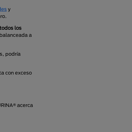
des
y
ro.
todos los
 balanceada a
s, podría
nta con exceso
PURINA® acerca