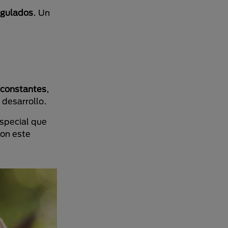
egulados
. Un
s constantes
,
 desarrollo.
especial que
con este