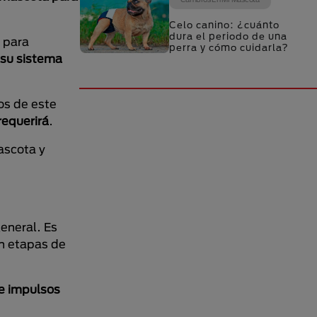
Celo canino: ¿cuánto
dura el periodo de una
s para
perra y cómo cuidarla?
 su sistema
os de este
requerirá
.
ascota y
general. Es
en etapas de
de impulsos