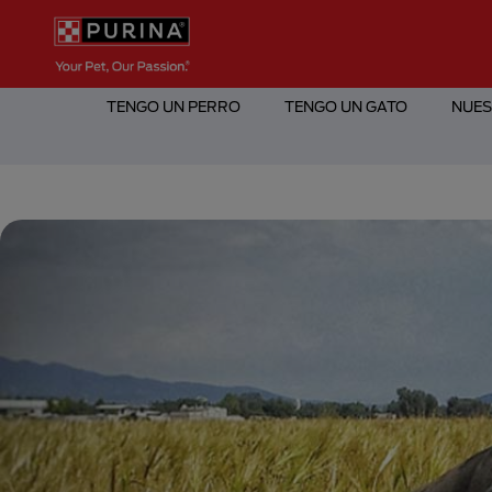
Pasar al contenido principal
Menú Secundario Purina
Menú Principal Purina
TENGO UN PERRO
TENGO UN GATO
NUES