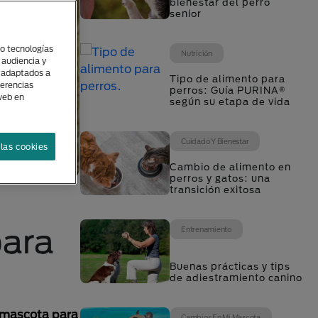
bienestar del perro
senior
(o tecnologías
Nutrición
 audiencia y
s adaptados a
Tipo de alimento para
ferencias
perros: Guía PURINA®
 web en
según su etapa de vida
Cuidado Y Bienestar
las cookies
Cambio de alimento en
perros y gatos: una
transición exitosa
para
Entrenamiento
Buenas prácticas y tips
de adiestramiento canino
u mascota para
Cambios En Mi Mascota