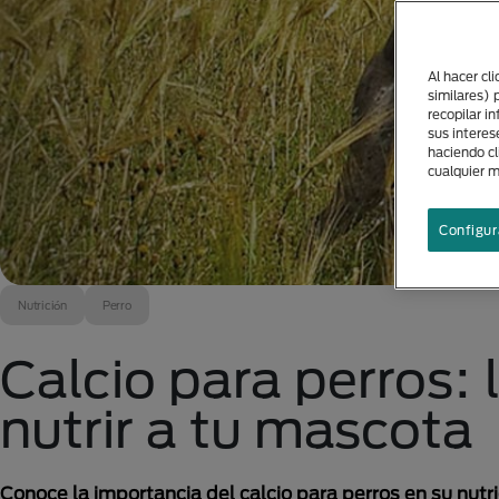
Al hacer cl
similares) 
recopilar i
sus interes
haciendo cl
cualquier 
Configur
Nutrición
Perro
Calcio para perros:
nutrir a tu mascota
Conoce la importancia del calcio para perros en su nut