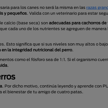
saria para los canes no será la misma en las
razas gran
nis y pequeños
. Valida con un veterinario para estar segu
e calcio (base seca) son
adecuadas para cachorros de 
ue cada uno de los nutrientes se agreguen de manera
s. Esto significa que si sus niveles son muy altos o bajo
en la integridad nutricional del perro
.
ementos como el fósforo sea de 1:1. Si el organismo cue
uida
.
erros
na
. Por dicho motivo, continúa leyendo y aprende con 
ra el bienestar de tu amigo de cuatro patas.