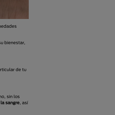
rmedades
su bienestar,
ticular de tu
o, sin los
la sangre
, así