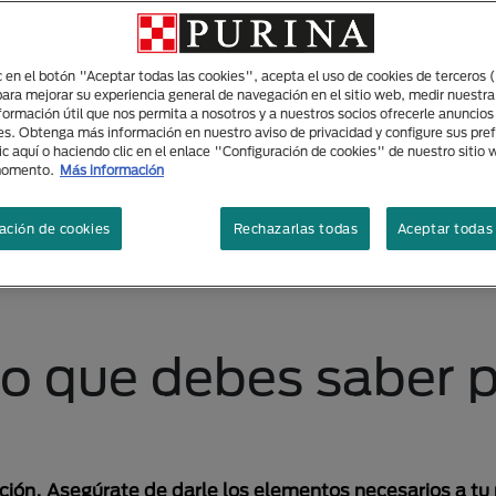
ic en el botón "Aceptar todas las cookies", acepta el uso de cookies de terceros 
para mejorar su experiencia general de navegación en el sitio web, medir nuestra
nformación útil que nos permita a nosotros y a nuestros socios ofrecerle anuncio
es. Obtenga más información en nuestro aviso de privacidad y configure sus pre
ic aquí o haciendo clic en el enlace "Configuración de cookies" de nuestro sitio
momento.
Más información
ación de cookies
Rechazarlas todas
Aceptar todas 
 lo que debes saber 
rición. Asegúrate de darle los elementos necesarios a t