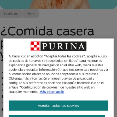
Nutrición
Perro
¿Comida casera
para perros? Mitos
y realidades
Al hacer clic en el botón "Aceptar todas las cookies", acepta el uso
de cookies de terceros (o tecnologías similares) para mejorar su
experiencia general de navegación en el sitio web, medir nuestra
audiencia y recopilar información útil que nos permita a nosotros y a
Algunas personas creen que preparar a sus perros
nuestros socios ofrecerle anuncios adaptados a sus intereses.
comida casera es mejor que alimentarlos con comida
Obtenga más información en nuestro aviso de privacidad y
configure sus preferencias haciendo clic aquí o haciendo clic en el
comercial para perros. Incluso, probablemente has
enlace "Configuración de cookies" de nuestro sitio web en
visto algunas recetas en línea que te enseñan cómo
cualquier momento.
Más información
hacer esta comida, pero ¿es ésa la mejor opción para
tu perro? Checa a continuación dos de los problemas
Aceptar todas las cookies
más grandes de la comida casera para perros.