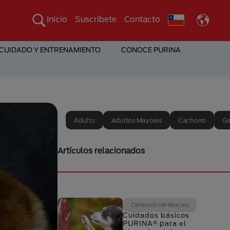
Inicio
Suscríbete
Contacto
 CUIDADO Y ENTRENAMIENTO
CONOCE PURINA
Adulto
Adultos Mayores
Cachorro
Ga
Artículos relacionados
Cambios En Mi Mascota
Cuidados básicos
PURINA® para el