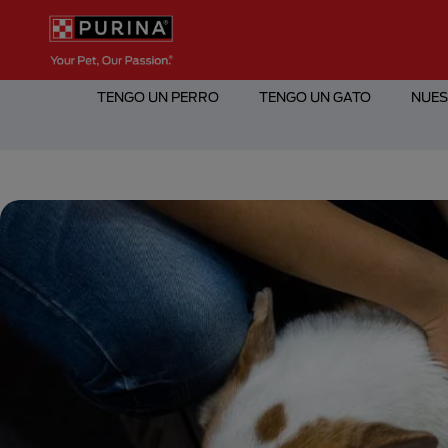
Pasar al contenido principal
Menú Secundario Purina
Menú Principal Purina
TENGO UN PERRO
TENGO UN GATO
NUES