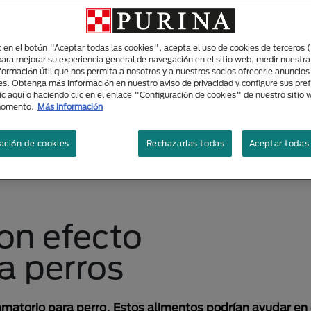
ic en el botón "Aceptar todas las cookies", acepta el uso de cookies de terceros 
para mejorar su experiencia general de navegación en el sitio web, medir nuestra
nformación útil que nos permita a nosotros y a nuestros socios ofrecerle anuncio
es. Obtenga más información en nuestro aviso de privacidad y configure sus pre
ic aquí o haciendo clic en el enlace "Configuración de cookies" de nuestro sitio
momento.
Más información
ación de cookies
Rechazarlas todas
Aceptar todas 
on efecto
a perros
amatorio para perro. Estos alimentos podrían ayudar en 