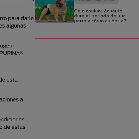
Celo canino: ¿cuánto
dura el periodo de una
rro para darle
perra y cómo cuidarla?
es algunas
ugerir
n PURINA®.
de esta
aciones a
ondiciones
jo de estas