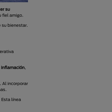
cer su
u fiel amigo.
 su bienestar.
erativa
a inflamación
,
. Al incorporar
mas.
. Esta línea