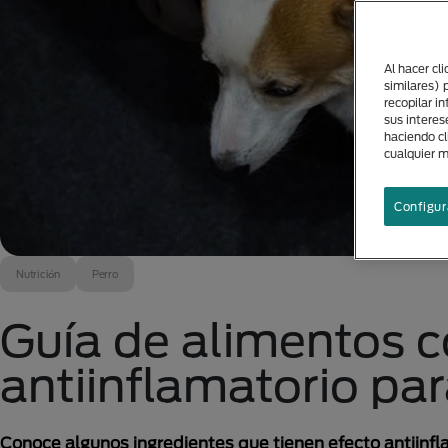
Al hacer cl
similares) 
recopilar i
sus interes
haciendo cl
cualquier 
Configur
Nutrición
Perro
Guía de alimentos c
antiinflamatorio par
Conoce algunos ingredientes que tienen efecto antiinfl