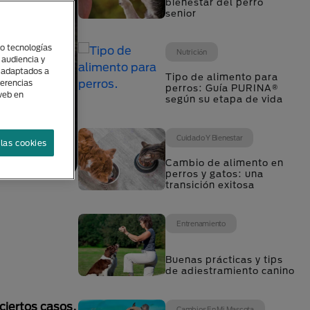
bienestar del perro
senior
(o tecnologías
Nutrición
 audiencia y
s adaptados a
Tipo de alimento para
ferencias
perros: Guía PURINA®
 web en
según su etapa de vida
Cuidado Y Bienestar
las cookies
Cambio de alimento en
perros y gatos: una
transición exitosa
Entrenamiento
Buenas prácticas y tips
de adiestramiento canino
ciertos casos,
Cambios En Mi Mascota