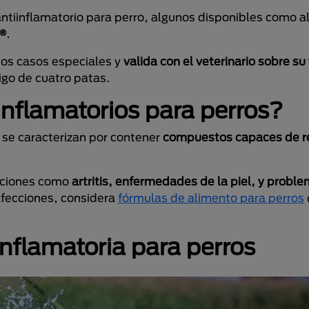
antiinflamatorio para perro, algunos disponibles como a
A®
.
tos casos especiales y
valida con el veterinario sobre su
igo de cuatro patas.
inflamatorios para perros?
 se caracterizan por contener
compuestos capaces de re
diciones como
artritis, enfermedades de la piel, y probl
afecciones, considera
fórmulas de alimento para perros
inflamatoria para perros