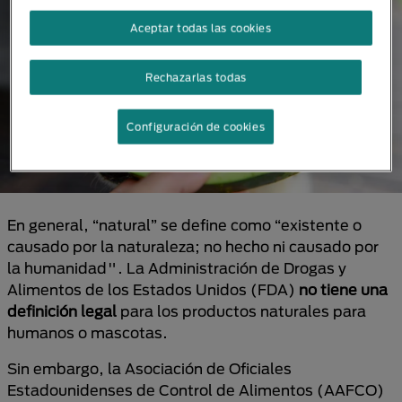
Aceptar todas las cookies
Rechazarlas todas
Configuración de cookies
En general, “natural” se define como “existente o
causado por la naturaleza; no hecho ni causado por
la humanidad". La Administración de Drogas y
Alimentos de los Estados Unidos (FDA)
no tiene una
definición legal
para los productos naturales para
humanos o mascotas.
Sin embargo, la Asociación de Oficiales
Estadounidenses de Control de Alimentos (AAFCO)