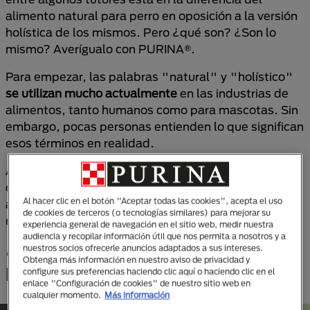
alimento natural para perro en oposición a la versión
holística de los mismos. Pero ¿qué son? ¿Son lo
mismo? Averígualo con PURINA®.
Para empezar, las palabras "natural" y "holístico"
se utilizan mucho actualmente
en las industrias de
alimentos, tanto humanos como para mascotas. Sin
embargo, pocas personas entienden lo que significan
esos términos en realidad.
Aunque a veces se usan indistintamente, la realidad
es que
no significan lo mismo
. Cuando se trata de
Al hacer clic en el botón "Aceptar todas las cookies", acepta el uso
alimentos para mascotas, ni siquiera están
de cookies de terceros (o tecnologías similares) para mejorar su
regulados por igual.
experiencia general de navegación en el sitio web, medir nuestra
audiencia y recopilar información útil que nos permita a nosotros y a
¿Qué es la comida natural para
nuestros socios ofrecerle anuncios adaptados a sus intereses.
Obtenga más información en nuestro aviso de privacidad y
perros?
configure sus preferencias haciendo clic aquí o haciendo clic en el
enlace "Configuración de cookies" de nuestro sitio web en
cualquier momento.
Más información