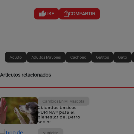
LIKE
COMPARTIR
Adulto
Adultos Mayores
Cachorro
Gatitos
Gato
Artículos relacionados
Cambios En Mi Mascota
Cuidados básicos
PURINA® para el
bienestar del perro
senior
Nutrición