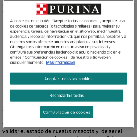
así como otras señales que afectarán su bienestar,
como las siguientes.
Al hacer clic en el botón "Aceptar todas las cookies", acepta el uso
Picazón y rascado intenso que pueden causar
de cookies de terceros (o tecnologías similares) para mejorar su
una piel roja e irritada
experiencia general de navegación en el sitio web, medir nuestra
audiencia y recopilar información útil que nos permita a nosotros y a
Infecciones crónicas de oído
nuestros socios ofrecerle anuncios adaptados a sus intereses.
Lamido excesivo
Obtenga más información en nuestro aviso de privacidad y
Malestar gastrointestinal (GI)
configure sus preferencias haciendo clic aquí o haciendo clic en el
enlace "Configuración de cookies" de nuestro sitio web en
Vómitos
cualquier momento.
Más información
Diarrea
Exceso de gases
Aceptar todas las cookies
Pérdida de peso
Pérdida de pelaje
Rechazarlas todas
Infecciones bacterianas, fúngicas o candidiasis
Si notas que tu fiel amigo presenta cualquiera de
Configuración de cookies
estas señales, lo mejor será consultar con un
veterinario. De esta manera, el profesional podrá
validar el estado de nuestra mascota y, de ser el