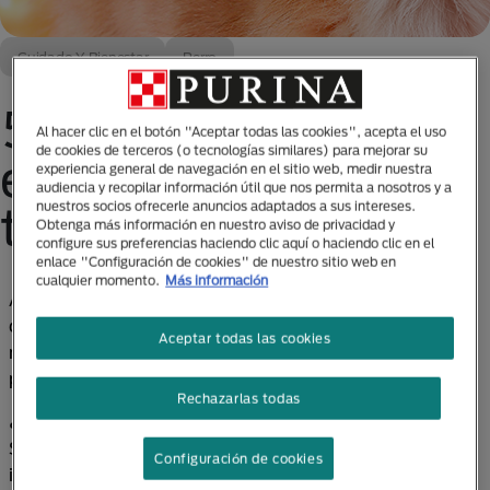
Cuidado Y Bienestar
Perro
5 tips para celebrar
Al hacer clic en el botón "Aceptar todas las cookies", acepta el uso
de cookies de terceros (o tecnologías similares) para mejorar su
el cumpleaños de
experiencia general de navegación en el sitio web, medir nuestra
audiencia y recopilar información útil que nos permita a nosotros y a
tu perro
nuestros socios ofrecerle anuncios adaptados a sus intereses.
Obtenga más información en nuestro aviso de privacidad y
configure sus preferencias haciendo clic aquí o haciendo clic en el
enlace "Configuración de cookies" de nuestro sitio web en
cualquier momento.
Más información
Aquí van 5 tips que te pueden ayudar a empezar a
organizar la fiesta, de ti depende sumarle lo que a él
Aceptar todas las cookies
más le gusta y solo tú, su mejor amigo, conoce a la
perfección.
Rechazarlas todas
¿A quién no le gusta celebrar su cumpleaños?
Sabemos que esta fecha es una de las más
Configuración de cookies
importantes para todos porque es un gran pretexto