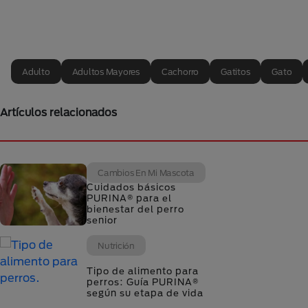
Adulto
Adultos Mayores
Cachorro
Gatitos
Gato
Artículos relacionados
Cambios En Mi Mascota
Cuidados básicos
PURINA® para el
bienestar del perro
senior
Nutrición
Tipo de alimento para
perros: Guía PURINA®
según su etapa de vida