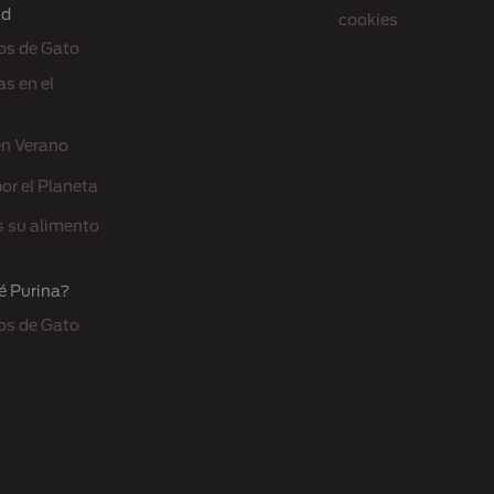
ad
cookies
os de Gato
s en el
en Verano
or el Planeta
s su alimento
é Purina?
os de Gato