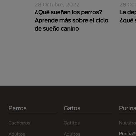
28 Octubre, 2022
28 Oc
¿Qué sueñan los perros?
La de
Aprende más sobre el ciclo
¿qué 
de sueño canino
Paginación
Menú Footer Purina
Perros
Gatos
Purin
Cachorros
Gatitos
Nuestro
Purina® 
Adultos
Adultos