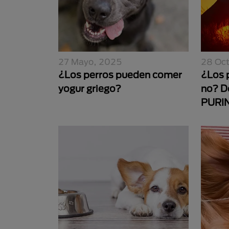
27 Mayo, 2025
28 Oc
¿Los perros pueden comer
¿Los p
yogur griego?
no? D
PURI