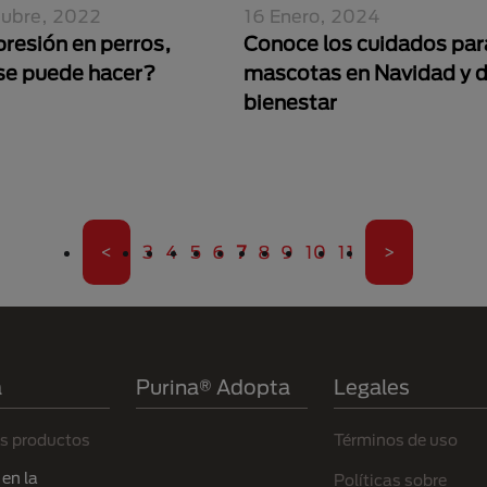
tubre, 2022
16 Enero, 2024
presión en perros,
Conoce los cuidados par
se puede hacer?
mascotas en Navidad y d
bienestar
Primera página
Página
Página
Página
Página
Página actual
Página
Página
Página
Página
Última pági
<
3
4
5
6
7
8
9
10
11
>
a
Purina® Adopta
Legales
s productos
Términos de uso
en la
Políticas sobre