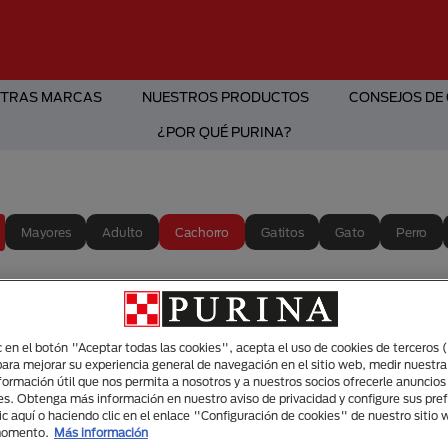
TRAS MARCAS
NUESTROS PRODUCTOS
CONSEJOS DE
¿POR QUÉ PURINA?
Mayores
Adulto
Cachorro
Gatitos
Gato
Perro
Buenas
tips de
ic en el botón "Aceptar todas las cookies", acepta el uso de cookies de terceros 
para mejorar su experiencia general de navegación en el sitio web, medir nuestra
adiest
nformación útil que nos permita a nosotros y a nuestros socios ofrecerle anuncio
es. Obtenga más información en nuestro aviso de privacidad y configure sus pre
ic aquí o haciendo clic en el enlace "Configuración de cookies" de nuestro sitio
canino
momento.
Más información