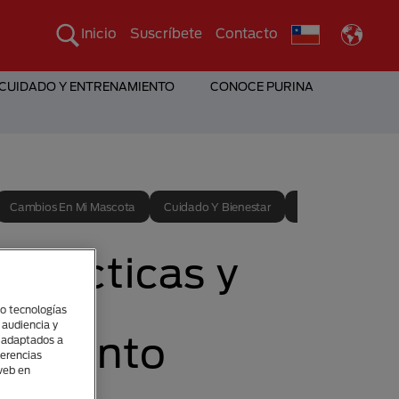
Inicio
Suscríbete
Contacto
 CUIDADO Y ENTRENAMIENTO
CONOCE PURINA
Cambios En Mi Mascota
Cuidado Y Bienestar
Entrenamiento
 prácticas y
(o tecnologías
 audiencia y
ramiento
s adaptados a
ferencias
 web en