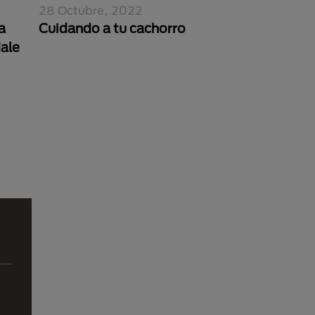
28 Octubre, 2022
a
Cuidando a tu cachorro
ale
na