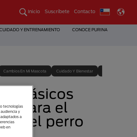
Inicio
Suscríbete
Contacto
 CUIDADO Y ENTRENAMIENTO
CONOCE PURINA
Cambios En Mi Mascota
Cuidado Y Bienestar
Entrenamiento
os básicos
® para el
(o tecnologías
 audiencia y
ar del perro
s adaptados a
ferencias
 web en