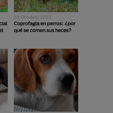
28 Octubre, 2022
cial
Coprofagia en perros: ¿por
el
qué se comen sus heces?