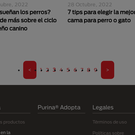
tubre, 2022
28 Octubre, 2022
sueñan los perros?
7 tips para elegir la mejo
de más sobre el ciclo
cama para perro o gato
eño canino
Primera página
Página
Página
Página actual
Página
Página
Página
Página
Página
Página
Última pági
<
1
2
3
4
5
6
7
8
9
>
a
Purina® Adopta
Legales
s productos
Términos de uso
en la
Políticas sobre