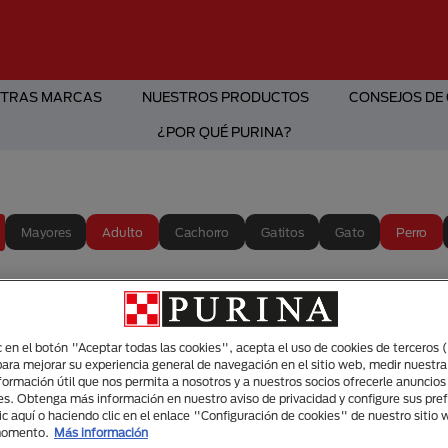
TRAS MARCAS
NUESTROS PRODUCTOS
CONSEJOS DE
¿POR QUÉ PURINA?
Mayores
Adulto
Cachorro
Gatitos
Gato
Perro
Cuidad
PURINA
ic en el botón "Aceptar todas las cookies", acepta el uso de cookies de terceros 
para mejorar su experiencia general de navegación en el sitio web, medir nuestra
bienest
nformación útil que nos permita a nosotros y a nuestros socios ofrecerle anuncio
es. Obtenga más información en nuestro aviso de privacidad y configure sus pre
ic aquí o haciendo clic en el enlace "Configuración de cookies" de nuestro sitio
senior
momento.
Más información