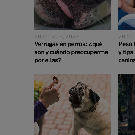
28 Octubre, 2022
28 Oc
Verrugas en perros: ¿qué
Peso 
son y cuándo preocuparme
y tips
por ellas?
canin