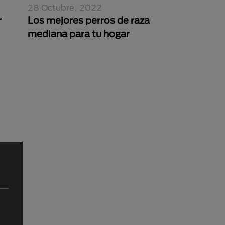
28 Octubre, 2022
r
Los mejores perros de raza
mediana para tu hogar
na