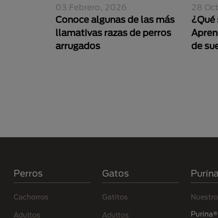
03 Febrero, 2026
28 Oc
Conoce algunas de las más
¿Qué 
llamativas razas de perros
Apren
arrugados
de su
Paginación
Menú Footer Purina
Perros
Gatos
Purin
Cachorros
Gatitos
Nuestro
Purina® 
Adultos
Adultos