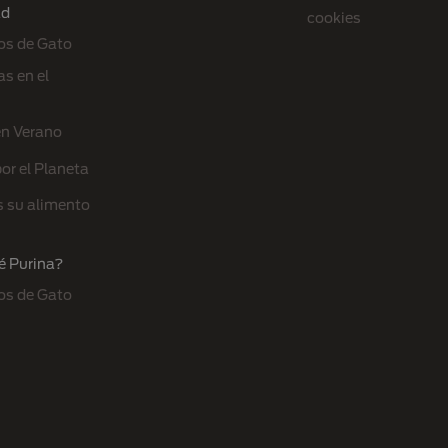
ad
cookies
os de Gato
s en el
en Verano
or el Planeta
s su alimento
é Purina?
os de Gato