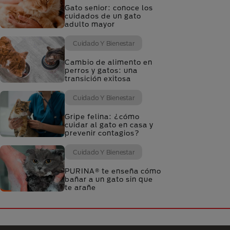
Gato senior: conoce los
cuidados de un gato
adulto mayor
Cuidado Y Bienestar
Cambio de alimento en
perros y gatos: una
transición exitosa
Cuidado Y Bienestar
Gripe felina: ¿cómo
cuidar al gato en casa y
prevenir contagios?
Cuidado Y Bienestar
PURINA® te enseña cómo
bañar a un gato sin que
te arañe