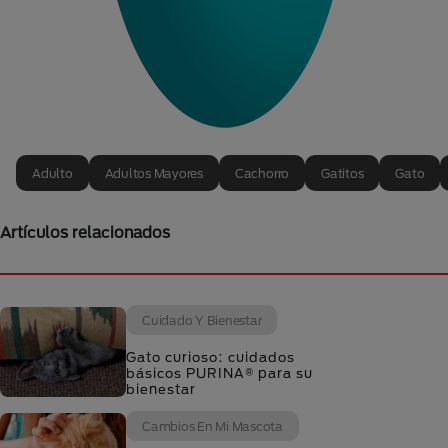
Adulto
Adultos Mayores
Cachorro
Gatitos
Gato
Artículos relacionados
Cuidado Y Bienestar
Gato curioso: cuidados
básicos PURINA® para su
bienestar
Cambios En Mi Mascota