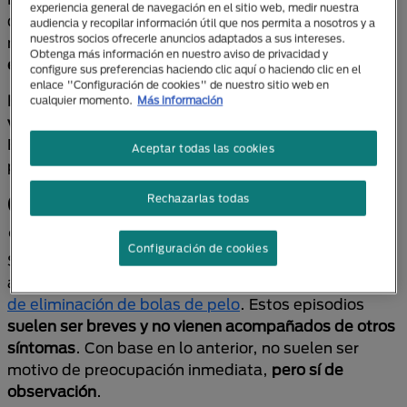
experiencia general de navegación en el sitio web, medir nuestra
diferencia de un estornudo, que es más rápido y
audiencia y recopilar información útil que nos permita a nosotros y a
nuestros socios ofrecerle anuncios adaptados a sus intereses.
nasal, la tos suele implicar
un esfuerzo mayor desde
Obtenga más información en nuestro aviso de privacidad y
el pecho
.
configure sus preferencias haciendo clic aquí o haciendo clic en el
enlace "Configuración de cookies" de nuestro sitio web en
Este sonido no debe confundirse con arcadas,
cualquier momento.
Más información
vómitos o el que emiten al expulsar bolas de pelo
.
Escuchar cómo actúa un gato que está tosiendo
Aceptar todas las cookies
puede darte pistas sobre la causa.
Gato tosiendo ocasionalmente:
Rechazarlas todas
¿debo alarmarme?
Configuración de cookies
Si tu gato tose de forma esporádica, puede deberse
a la presencia de polvo, pelusas o el
proceso natural
de eliminación de bolas de pelo
. Estos episodios
suelen ser breves y no vienen acompañados de otros
síntomas
. Con base en lo anterior, no suelen ser
motivo de preocupación inmediata,
pero sí de
observación
.