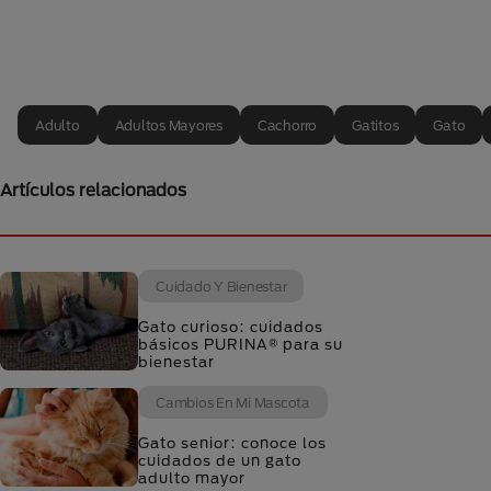
Adulto
Adultos Mayores
Cachorro
Gatitos
Gato
Artículos relacionados
Cuidado Y Bienestar
Gato curioso: cuidados
básicos PURINA® para su
bienestar
Cambios En Mi Mascota
Gato senior: conoce los
cuidados de un gato
adulto mayor