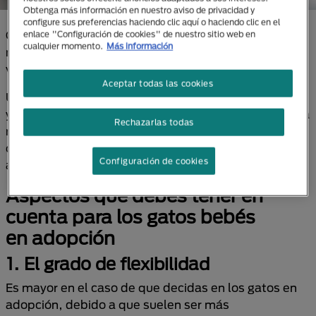
Obtenga más información en nuestro aviso de privacidad y
configure sus preferencias haciendo clic aquí o haciendo clic en el
Convivir con una mascota es una experiencia
enlace "Configuración de cookies" de nuestro sitio web en
cualquier momento.
Más información
maravillosa que puede enriquecer enormemente tu
vida.
Aceptar todas las cookies
Un gato te puede ofrecer momentos únicos de cariño
y diversión, aunque también es una tarea que implica
Rechazarlas todas
responsabilidad y tiempo. Éste es el primer aspecto
que debes valorar adecuadamente si piensas en la
Configuración de cookies
adopción de gatos o gatitos bebés.
Aspectos que debes tener en
cuenta para los gatos bebés
en adopción
1.
El grado de flexibilidad
Es mayor en el caso de que decidas en los gatos en
adopción, debido a que suelen ser más